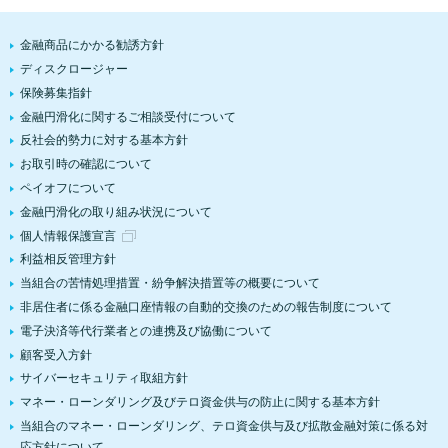
金融商品にかかる勧誘方針
ディスクロージャー
保険募集指針
金融円滑化に関するご相談受付について
反社会的勢力に対する基本方針
お取引時の確認について
ペイオフについて
金融円滑化の取り組み状況について
個人情報保護宣言
利益相反管理方針
当組合の苦情処理措置・紛争解決措置等の概要について
非居住者に係る金融口座情報の自動的交換のための報告制度について
電子決済等代行業者との連携及び協働について
顧客受入方針
サイバーセキュリティ取組方針
マネー・ローンダリング及びテロ資金供与の防止に関する基本方針
当組合のマネー・ローンダリング、テロ資金供与及び拡散金融対策に係る対
応方針について