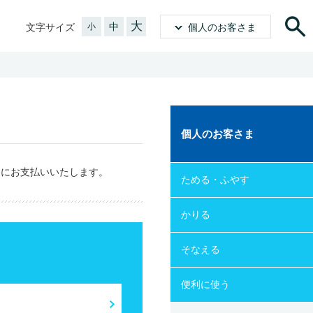
大
中
文字サイズ
小
個人のお客さま
個人のお客さま
的にお支払いいたします。
ためる・ふやす
かりる
そなえる
便利に使う