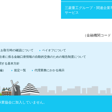
三菱重工グループ・関連企業
サービス
（金融機関コード：
お取引時の確認について
ペイオフについて
住者に係る金融口座情報の自動的交換のための報告制度について
関する基本方針
編）
規定一覧
代理業務にかかる掲示
券業協会に加入していません。