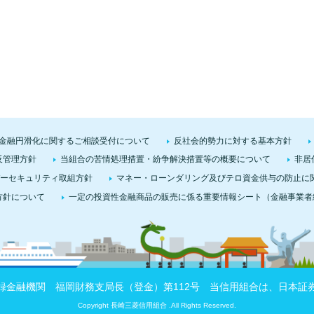
金融円滑化に関するご相談受付について
反社会的勢力に対する基本方針
反管理方針
当組合の苦情処理措置・紛争解決措置等の概要について
非居
ーセキュリティ取組方針
マネー・ローンダリング及びテロ資金供与の防止に
方針について
一定の投資性金融商品の販売に係る重要情報シート（金融事業者
録金融機関 福岡財務支局長（登金）第112号 当信用組合は、日本証
Copyright 長崎三菱信用組合 .All Rights Reserved.