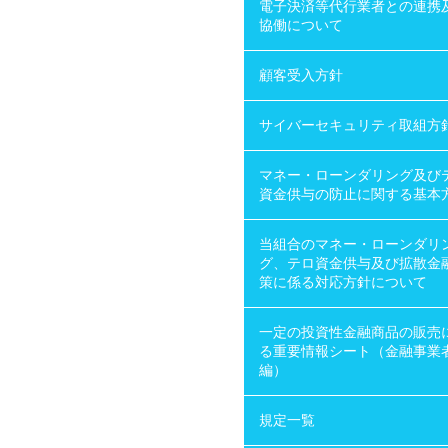
電子決済等代行業者との連携
協働について
顧客受入方針
サイバーセキュリティ取組方
マネー・ローンダリング及び
資金供与の防止に関する基本
当組合のマネー・ローンダリ
グ、テロ資金供与及び拡散金
策に係る対応方針について
一定の投資性金融商品の販売
る重要情報シート（金融事業
編）
規定一覧