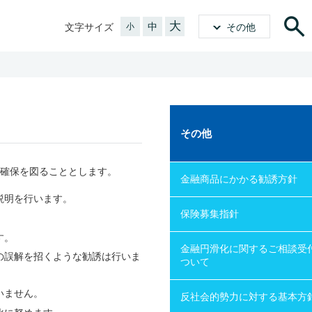
大
中
文字サイズ
小
その他
その他
確保を図ることとします。
金融商品にかかる勧誘方針
説明を行います。
保険募集指針
す。
金融円滑化に関するご相談受
の誤解を招くような勧誘は行いま
ついて
いません。
反社会的勢力に対する基本方