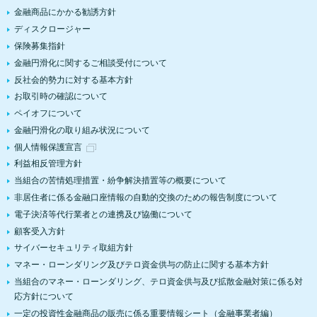
金融商品にかかる勧誘方針
ディスクロージャー
保険募集指針
金融円滑化に関するご相談受付について
反社会的勢力に対する基本方針
お取引時の確認について
ペイオフについて
金融円滑化の取り組み状況について
個人情報保護宣言
利益相反管理方針
当組合の苦情処理措置・紛争解決措置等の概要について
非居住者に係る金融口座情報の自動的交換のための報告制度について
電子決済等代行業者との連携及び協働について
顧客受入方針
サイバーセキュリティ取組方針
マネー・ローンダリング及びテロ資金供与の防止に関する基本方針
当組合のマネー・ローンダリング、テロ資金供与及び拡散金融対策に係る対
応方針について
一定の投資性金融商品の販売に係る重要情報シート（金融事業者編）