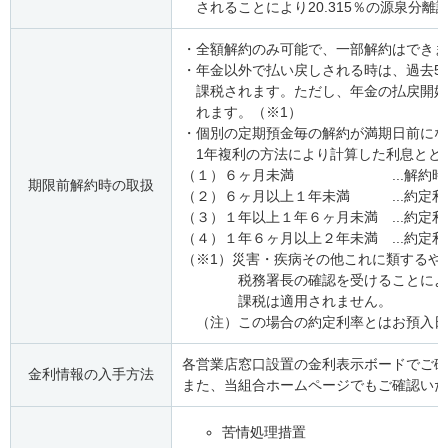
されることにより20.315％の源泉分離課
・全額解約のみ可能で、一部解約はできま
・年金以外で払い戻しされる時は、過去5
課税されます。ただし、年金の払戻開始
れます。（※1）
・個別の定期預金毎の解約が満期日前にな
1年複利の方法により計算した利息とと
（１）６ヶ月未満 ...解約時に
期限前解約時の取扱
（２）６ヶ月以上１年未満 ...約定利
（３）１年以上１年６ヶ月未満 ...約定
（４）１年６ヶ月以上２年未満 ...約定
（※1）災害・疾病その他これに類するや
税務署長の確認を受けることにより、
課税は適用されません。
（注）この場合の約定利率とはお預入日
各営業店窓口設置の金利表示ボードでご確
金利情報の入手方法
また、当組合ホームページでもご確認い
苦情処理措置