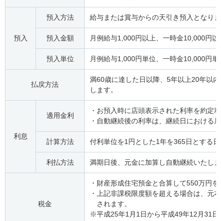
預入方法
給与または賞与からの天引き預入となりま
預入
預入金額
月例給与1,000円以上、一時金10,000円以
預入単位
月例給与1,000円単位、一時金10,000円単
満60歳に達した日以降、5年以上20年以
払戻方法
します。
・お預入時に店頭表示された利率を約定利
適用金利
・自動継続後の利率は、継続日における店
利息
計算方法
付利単位を1円とした1年を365日とする
利払方法
満期日後、元金に加算し自動継続いたしま
・財産形成住宅預金と合算して550万円
・上記非課税限度額を超える場合は、元本
税金
されます。
※平成25年1月1日から平成49年12月3