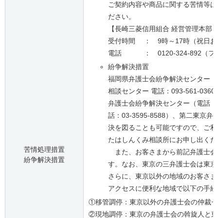
ご契約内容や商品に関する苦情等は
ださい。
【長崎三菱信用組合 経営管理本部
受付時間 ： 9時～17時（祝日
電話 ： 0120-324-892（
紛争解決措置
福岡県弁護士会紛争解決センター（天神
相談センター 電話：093-561-036
弁護士会紛争解決センター（電話：03
話：03-3595-8588）、第二東京
決を図ることも可能ですので、ご利
たはしんくみ相談所にお申し出くだ
苦情処理措置
また、お客さまから前記弁護士会
紛争解決措置
す。なお、東京の三弁護士会は東京
さらに、東京以外の地域のお客さま
アクセスに便利な地域で以下の手続
①
移管調停：東京以外の弁護士会の仲裁セ
②
現地調停：東京の弁護士会の斡旋人と東