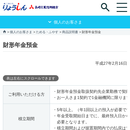
個人のお客さま
個人のお客さま
ためる・ふやす
商品説明書
財形年金預金
財形年金預金
平成27年2月16日
・財形年金預金取扱契約先企業勤務で契約
ご利用いただける方
・お一人さま1契約で1金融機関に限りま
・5年以上。（年1回以上の預入が必要で
・年金受取開始日までに、最終預入日から
積立期間
必要となります。
・積立期間および据置期間内での払戻はで