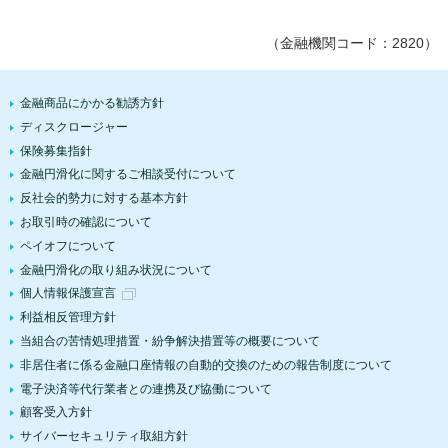
（金融機関コード：2820）
金融商品にかかる勧誘方針
ディスクロージャー
保険募集指針
金融円滑化に関するご相談受付について
反社会的勢力に対する基本方針
お取引時の確認について
ペイオフについて
金融円滑化の取り組み状況について
個人情報保護宣言
利益相反管理方針
当組合の苦情処理措置・紛争解決措置等の概要について
非居住者に係る金融口座情報の自動的交換のための報告制度について
電子決済等代行業者との連携及び協働について
顧客受入方針
サイバーセキュリティ取組方針