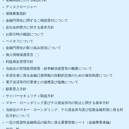
ディスクロージャー
保険募集指針
金融円滑化に関するご相談受付について
反社会的勢力に対する基本方針
お取引時の確認について
ペイオフについて
金融円滑化の取り組み状況について
個人情報保護宣言
利益相反管理方針
当組合の苦情処理措置・紛争解決措置等の概要について
非居住者に係る金融口座情報の自動的交換のための報告制度について
電子決済等代行業者との連携及び協働について
顧客受入方針
サイバーセキュリティ取組方針
マネー・ローンダリング及びテロ資金供与の防止に関する基本方針
当組合のマネー・ローンダリング、テロ資金供与及び拡散金融対策に係る対
応方針について
一定の投資性金融商品の販売に係る重要情報シート（金融事業者編）