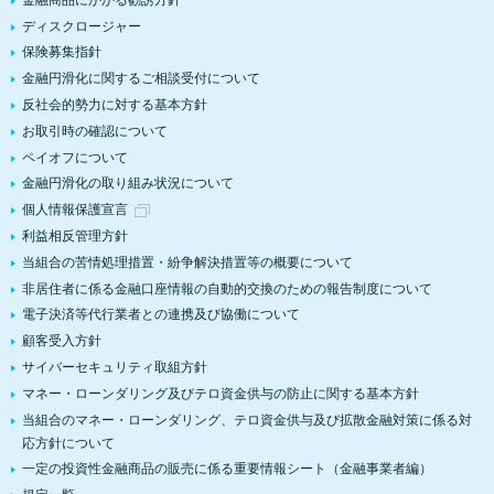
ディスクロージャー
保険募集指針
金融円滑化に関するご相談受付について
反社会的勢力に対する基本方針
お取引時の確認について
ペイオフについて
金融円滑化の取り組み状況について
個人情報保護宣言
利益相反管理方針
当組合の苦情処理措置・紛争解決措置等の概要について
非居住者に係る金融口座情報の自動的交換のための報告制度について
電子決済等代行業者との連携及び協働について
顧客受入方針
サイバーセキュリティ取組方針
マネー・ローンダリング及びテロ資金供与の防止に関する基本方針
当組合のマネー・ローンダリング、テロ資金供与及び拡散金融対策に係る対
応方針について
一定の投資性金融商品の販売に係る重要情報シート（金融事業者編）