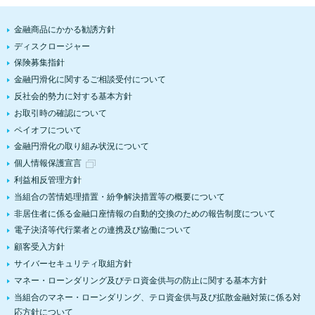
金融商品にかかる勧誘方針
ディスクロージャー
保険募集指針
金融円滑化に関するご相談受付について
反社会的勢力に対する基本方針
お取引時の確認について
ペイオフについて
金融円滑化の取り組み状況について
個人情報保護宣言
利益相反管理方針
当組合の苦情処理措置・紛争解決措置等の概要について
非居住者に係る金融口座情報の自動的交換のための報告制度について
電子決済等代行業者との連携及び協働について
顧客受入方針
サイバーセキュリティ取組方針
マネー・ローンダリング及びテロ資金供与の防止に関する基本方針
当組合のマネー・ローンダリング、テロ資金供与及び拡散金融対策に係る対
応方針について