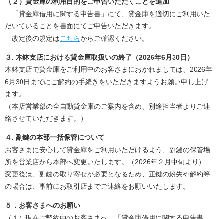
（２）貸金庫の利用目的をご申告いただくことを追加
「貸金庫借用に関する申告書」にて、貸金庫を適切にご利用いた
だいていることを書面にてご申告いただきます。
改定後の規定は
こちら
からご確認ください。
３
.
木鉢支店における貸金庫取扱いの終了（
2026
年
6
月
30
日）
木鉢支店で貸金庫をご利用中のお客さまにおかれましては、
2026
年
6
月
30
日までにご解約の手続きをいただきますようお願い申し上げ
ます。
（本店営業部の全自動貸金庫のご案内を含め、別途担当者よりご連
絡させていただきます。）
４
.
副鍵の本部一括保管について
お客さまに安心して貸金庫をご利用いただけるよう、副鍵の保管場
所を営業店から本部へ変更いたします。（
2026
年２月中旬より）
変更後は、副鍵の取り寄せが必要となるため、正鍵の紛失や解約等
の場合は、事前にお取引店までご連絡をお願いいたします。
５．お客さまへのお願い
（１）現在ご契約中のお客さまへ、「貸金庫借用に関する申告書」