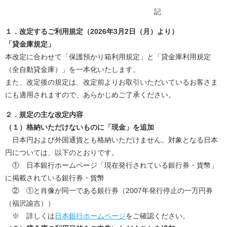
記
１．改定するご利用規定（
2026
年
3
月
2
日（月）より）
「貸金庫規定」
本改定に合わせて「保護預かり箱利用規定」と「貸金庫利用規定
（全自動貸金庫）」を一本化いたします。
また、改定後の規定は、改定前よりお取引いただいているお客さま
にも適用されますので、あらかじめご了承ください。
２．規定の主な改定内容
（１）格納いただけないものに「現金」を追加
日本円および外国通貨とも格納いただけません。対象となる日本
円については、以下のとおりです。
① 日本銀行ホームページ「現在発行されている銀行券・貨幣」
に掲載されている銀行券・貨幣
② ①と肖像が同一である銀行券（
2007
年発行停止の一万円券
（福沢諭吉））
※ 詳しくは
日本銀行ホームページ
をご確認ください。