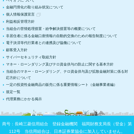
ペイオフについて
金融円滑化の取り組み状況について
個人情報保護宣言
利益相反管理方針
当組合の苦情処理措置・紛争解決措置等の概要について
非居住者に係る金融口座情報の自動的交換のための報告制度について
電子決済等代行業者との連携及び協働について
顧客受入方針
サイバーセキュリティ取組方針
マネー・ローンダリング及びテロ資金供与の防止に関する基本方針
当組合のマネー・ローンダリング、テロ資金供与及び拡散金融対策に係る対
応方針について
一定の投資性金融商品の販売に係る重要情報シート（金融事業者編）
規定一覧
代理業務にかかる掲示
商号：長崎三菱信用組合 登録金融機関 福岡財務支局長（登金）第
112号 当信用組合は、日本証券業協会に加入していません。