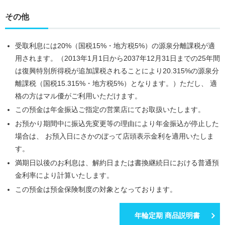
その他
受取利息には20%（国税15%・地方税5%）の源泉分離課税が適
用されます。（2013年1月1日から2037年12月31日までの25年間
は復興特別所得税が追加課税されることにより20.315%の源泉分
離課税（国税15.315%・地方税5%）となります。）ただし、 適
格の方はマル優がご利用いただけます。
この預金は年金振込ご指定の営業店にてお取扱いたします。
お預かり期間中に振込先変更等の理由により年金振込が停止した
場合は、 お預入日にさかのぼって店頭表示金利を適用いたしま
す。
満期日以後のお利息は、解約日または書換継続日における普通預
金利率により計算いたします。
この預金は預金保険制度の対象となっております。
年輪定期 商品説明書