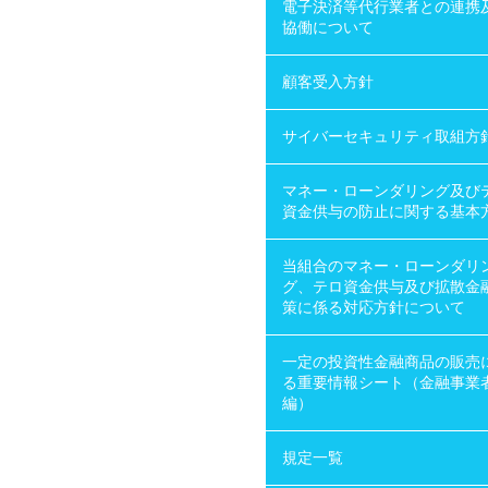
電子決済等代行業者との連携
協働について
顧客受入方針
サイバーセキュリティ取組方
マネー・ローンダリング及び
資金供与の防止に関する基本
当組合のマネー・ローンダリ
グ、テロ資金供与及び拡散金
策に係る対応方針について
一定の投資性金融商品の販売
る重要情報シート（金融事業
編）
規定一覧