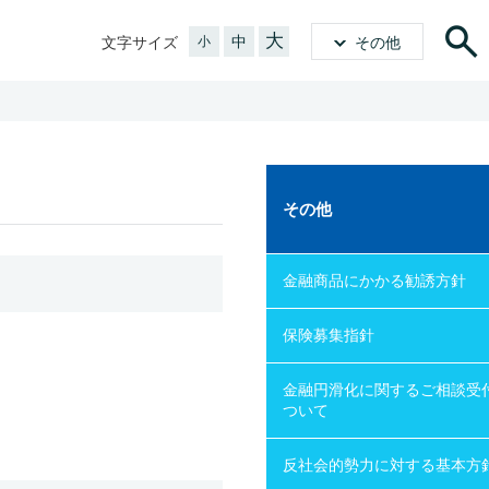
大
中
文字サイズ
小
その他
その他
金融商品にかかる勧誘方針
保険募集指針
金融円滑化に関するご相談受
ついて
反社会的勢力に対する基本方